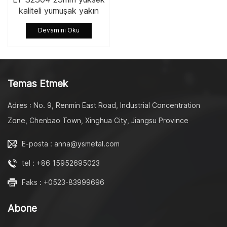
kaliteli yumuşak yakın
döner amortisör klozet
Devamını Oku
kapağı için NF standardı
Temas Etmek
Adres : No. 9, Renmin East Road, Industrial Concentration
Zone, Chenbao Town, Xinghua City, Jiangsu Province
E-posta : anna@ysmetal.com
tel : +86 15952695023
Faks : +0523-83999696
Abone