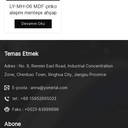
LY-MH-06 MDF çinko
alaşımı menteşe ahşap
klozet metal klozet
Devamını Oku
menteşesi yedek
yumuşak yakın donanım
Temas Etmek
Adres : No. 9, Renmin East Road, Industrial Concentration
Zone, Chenbao Town, Xinghua City, Jiangsu Province
E-posta : anna@ysmetal.com
tel : +86 15952695023
Faks : +0523-83999696
Abone