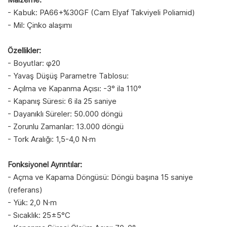
- Kabuk: PA66+%30GF (Cam Elyaf Takviyeli Poliamid)
- Mil: Çinko alaşımı
Özellikler:
- Boyutlar: φ20
- Yavaş Düşüş Parametre Tablosu:
- Açılma ve Kapanma Açısı: -3° ila 110°
- Kapanış Süresi: 6 ila 25 saniye
- Dayanıklı Süreler: 50.000 döngü
- Zorunlu Zamanlar: 13.000 döngü
- Tork Aralığı: 1,5-4,0 N·m
Fonksiyonel Ayrıntılar:
- Açma ve Kapama Döngüsü: Döngü başına 15 saniye
(referans)
- Yük: 2,0 N·m
- Sıcaklık: 25±5°C