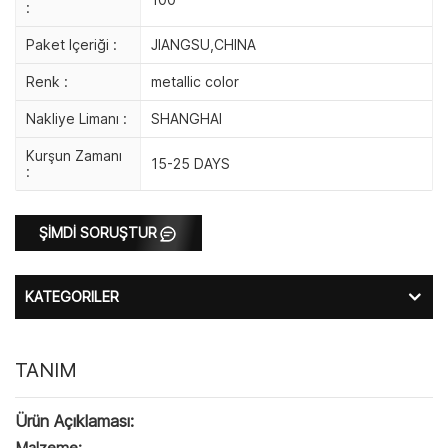
:
Paket Içeriği :
JIANGSU,CHINA
Renk :
metallic color
Nakliye Limanı :
SHANGHAI
Kurşun Zamanı
15-25 DAYS
:
ŞİMDİ SORUŞTUR
KATEGORILER
TANIM
Ürün Açıklaması:
Malzeme: