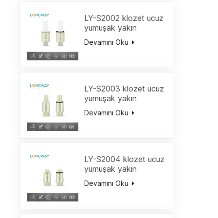
LY-S2002 klozet ucuz
yumuşak yakın
amortisör/büyük tork
Devamını Oku
amortisör metal şaft
çamaşır makinesi
kanatlı amortisör hızlı
bırakma menteşesi
yavaşlar
LY-S2003 klozet ucuz
yumuşak yakın
amortisör/büyük tork
Devamını Oku
amortisör metal şaft
çamaşır makinesi
kanatlı amortisör hızlı
bırakma menteşesi
yavaşla
LY-S2004 klozet ucuz
yumuşak yakın
amortisör/büyük tork
Devamını Oku
amortisör metal şaft
çamaşır makinesi
kanatlı amortisör hızlı
bırakma menteşesi