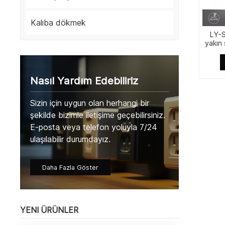
Kalıba dökmek
LY-S
yakın
amorti
mak
d
Nasıl Yardım Edebiliriz
Sizin için uygun olan herhangi bir
şekilde bizimle iletişime geçebilirsiniz.
E-posta veya telefon yoluyla 7/24
ulaşılabilir durumdayız.
Daha Fazla Göster
YENI ÜRÜNLER