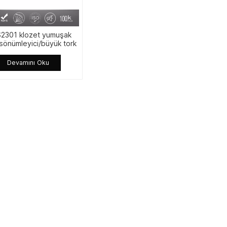
2301 klozet yumuşak
 sönümleyici/büyük tork
sör yavaş yakın çamaşır
inesi kapağı kanatlı
Devamını Oku
amper şaft damper