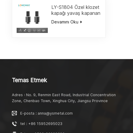
yavaşlar
LY-S1804 Özel klozet
kapağı yavaş kapanan
amortisör/hızlı açılan
Devamını Oku
menteşe yumuşak
kapanan menteşeler
yedek üst düzeltme
Temas Etmek
Adres : No. 9, Renmin East Road, Industrial Concentration
Zone, Chenbao Town, Xinghua City, Jiangsu Province
E-posta : anna@ysmetal.com
tel : +86 15952695023