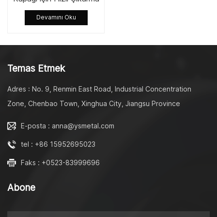
Menteşesi
Devamını Oku
Temas Etmek
Adres : No. 9, Renmin East Road, Industrial Concentration
Zone, Chenbao Town, Xinghua City, Jiangsu Province
E-posta : anna@ysmetal.com
tel : +86 15952695023
Faks : +0523-83999696
Abone