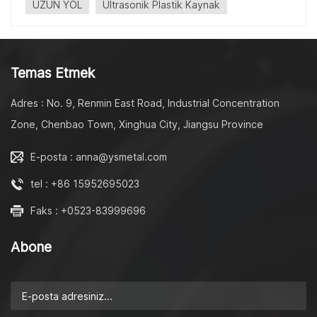
UZUN YOL
Ultrasonik Plastik Kaynak
gerektirmez ve duman çıkarmaz. Bu işlemde yüksek
frekanslı mekanik hareket sonucu plastikteki viskoelastik
kayıplardan dolayı ısı oluşur. Plastik daha sonra
yumuşayacak veya eriyecek, polimer zincirlerinin bağlantı
Temas Etmek
noktası boyunca dağılmasına ve birbirine dolanmasına ve
bir kaynak oluşmasına olanak tanıyacak.
Adres : No. 9, Renmin East Road, Industrial Concentration
Zone, Chenbao Town, Xinghua City, Jiangsu Province
E-posta : anna@ysmetal.com
tel : +86 15952695023
Faks : +0523-83999696
Abone