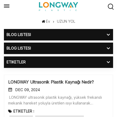
Ev
UZUN YOL
BLOG LISTESI
BLOG LISTESI
ETIKETLER
LONGWAY Ultrasonik Plastik Kaynağı Nedir?
DEC 09, 2024
LONGWAY ultrasonik plastik kaynağı, yüksek frekanslı
mekanik hareket yoluyla üretilen ısıyı kullanarak
termoplastikleri birleştirme işlemidir.Ultrasonik plastik
ETIKETLER :
kaynak hızlı, verimli ve etkilidir. Sarf malzemesi